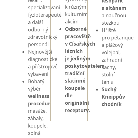
lesopark
k
různým
specializovaní
s
altánem
kulturním
fyzioterapeuté
a
naučnou
akcím
a
další
stezkou
Odborné
odborný
Hřiště
pracoviště
zdravotnický
pro
pétanque
v
Císařských
personál
a
plážový
lázních
Nejnovější
volejbal,
je
jediným
diagnostické
zahradní
poskytovatelem
a
přístrojové
šachy,
tradiční
vybavení
stolní
slatinné
Bohatý
tenis
koupele
výběr
Suchý
dle
wellness
Kneippův
originální
procedur
:
chodník
receptury.
masáže,
zábaly,
koupele,
solná