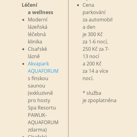
Léčení
Cena
a
wellness
parkování
Moderní
za
automobil
lázeňská
a
den
léčebná
je
300
Kč
klinika
za
1-6 nocí,
Císařské
250
Kč za
7-
lázně
13 nocí
Akvapark
a
200
Kč
AQUAFORUM
za
14 a
více
s
finskou
nocí.
saunou
(exkluzivně
* služba
pro
hosty
je
zpoplatněna
Spa Resortu
PAWLIK-
AQUAFORUM
zdarma)
Císařský