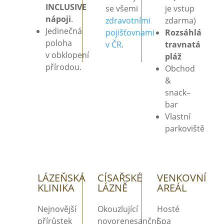
INCLUSIVE
se
všemi
je
vstup
nápoji
.
zdravotními
zdarma)
Jedinečná
pojišťovnami
Rozsáhlá
poloha
v
ČR
.
travnatá
v
obklopení
pláž
přírodou.
Obchod
&
snack–
bar
Vlastní
parkoviště
LÁZEŇSKÁ
CÍSAŘSKÉ
VENKOVNÍ
KLINIKA
LÁZNĚ
AREÁL
Nejnovější
Okouzlující
Hosté
přírůstek
novorenesanční
Spa