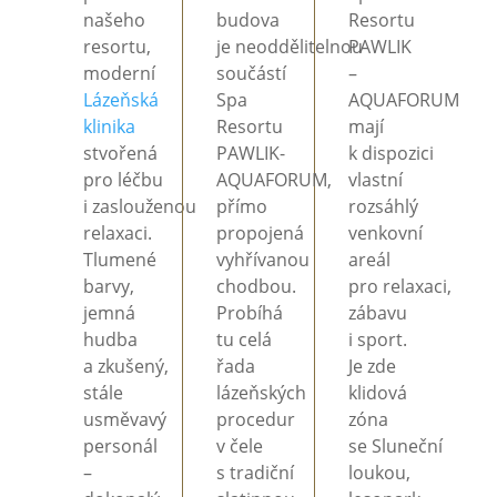
našeho
budova
Resortu
resortu,
je
neoddělitelnou
PAWLIK
moderní
součástí
–
Lázeňská
Spa
AQUAFORUM
klinika
Resortu
mají
stvořená
PAWLIK-
k
dispozici
pro
léčbu
AQUAFORUM,
vlastní
i
zaslouženou
přímo
rozsáhlý
relaxaci.
propojená
venkovní
Tlumené
vyhřívanou
areál
barvy,
chodbou.
pro
relaxaci,
jemná
Probíhá
zábavu
hudba
tu celá
i
sport.
a
zkušený,
řada
Je
zde
stále
lázeňských
klidová
usměvavý
procedur
zóna
personál
v
čele
se
Sluneční
–
s
tradiční
loukou,