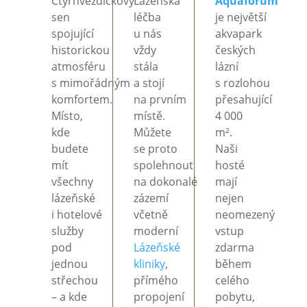
Čtyřhvězdičkový
Lázeňská
Aquaforum
sen
léčba
je
největší
spojující
u
nás
akvapark
historickou
vždy
českých
atmosféru
stála
lázní
s
mimořádným
a
stojí
s
rozlohou
komfortem.
na
prvním
přesahující
Místo,
místě.
4 000
kde
Můžete
m².
budete
se
proto
Naši
mít
spolehnout
hosté
všechny
na
dokonalé
mají
lázeňské
zázemí
nejen
i
hotelové
včetně
neomezený
služby
moderní
vstup
pod
Lázeňské
zdarma
jednou
kliniky
,
během
střechou
přímého
celého
– a
kde
propojení
pobytu,