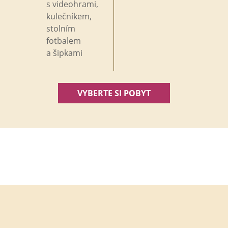
s
videohrami,
kulečníkem,
stolním
fotbalem
a
šipkami
VYBERTE SI POBYT