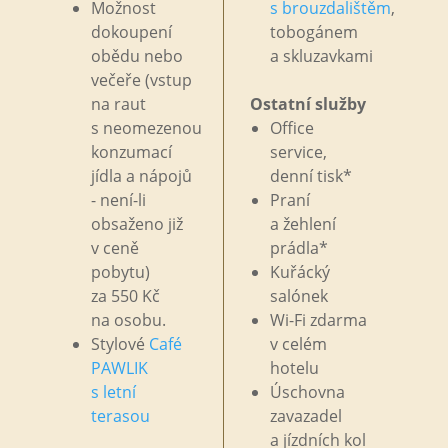
Možnost
s
brouzdalištěm
,
dokoupení
tobogánem
obědu nebo
a
skluzavkami
večeře (vstup
na
raut
Ostatní služby
s
neomezenou
Office
konzumací
service,
jídla a
nápojů
denní tisk*
- není-li
Praní
obsaženo již
a
žehlení
v
ceně
prádla*
pobytu)
Kuřácký
za
550
Kč
salónek
na
osobu.
Wi-Fi zdarma
Stylové
Café
v
celém
PAWLIK
hotelu
s
letní
Úschovna
terasou
zavazadel
a
jízdních kol