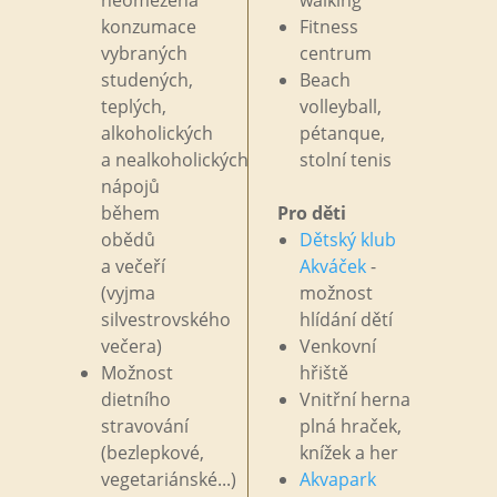
konzumace
Fitness
vybraných
centrum
studených,
Beach
teplých,
volleyball,
alkoholických
pétanque,
a
nealkoholických
stolní tenis
nápojů
během
Pro děti
obědů
Dětský klub
a
večeří
Akváček
-
(vyjma
možnost
silvestrovského
hlídání dětí
večera)
Venkovní
Možnost
hřiště
dietního
Vnitřní herna
stravování
plná hraček,
(bezlepkové,
knížek a
her
vegetariánské...)
Akvapark