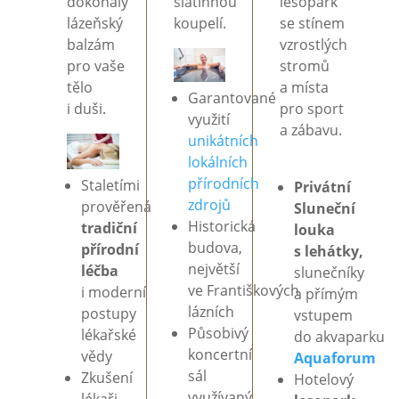
dokonalý
slatinnou
lesopark
lázeňský
koupelí.
se
stínem
balzám
vzrostlých
pro
vaše
stromů
tělo
a
místa
Garantované
i
duši.
pro
sport
využití
a
zábavu.
unikátních
lokálních
přírodních
Staletími
Privátní
zdrojů
prověřená
Sluneční
Historická
tradiční
louka
budova,
přírodní
s
lehátky,
největší
léčba
slunečníky
ve
Františkových
i
moderní
a
přímým
lázních
postupy
vstupem
Působivý
lékařské
do
akvaparku
koncertní
vědy
Aquaforum
sál
Zkušení
Hotelový
využívaný
lékaři,