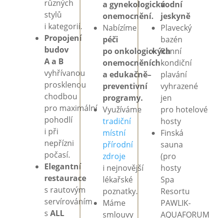
různých
a
gynekologická
vodní
stylů
onemocnění.
jeskyně
i
kategorií.
Nabízíme
Plavecký
Propojení
péči
bazén
budov
po
onkologických
Ranní
A
a
B
onemocněních
kondiční
vyhřívanou
a
edukačně–
plavání
prosklenou
preventivní
vyhrazené
chodbou
programy.
jen
pro
maximální
Využíváme
pro
hotelové
pohodlí
tradiční
hosty
i
při
místní
Finská
nepřízni
přírodní
sauna
počasí.
zdroje
(pro
Elegantní
i
nejnovější
hosty
restaurace
lékařské
Spa
s
rautovým
poznatky.
Resortu
servírováním
Máme
PAWLIK-
s
ALL
smlouvy
AQUAFORUM