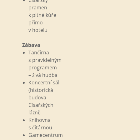
pramen
k
pitné kúře
přímo
v
hotelu
Zábava
Tančírna
s
pravidelným
programem
– živá hudba
Koncertní sál
(historická
budova
Císařských
lázní)
Knihovna
s
čítárnou
Gamecentrum