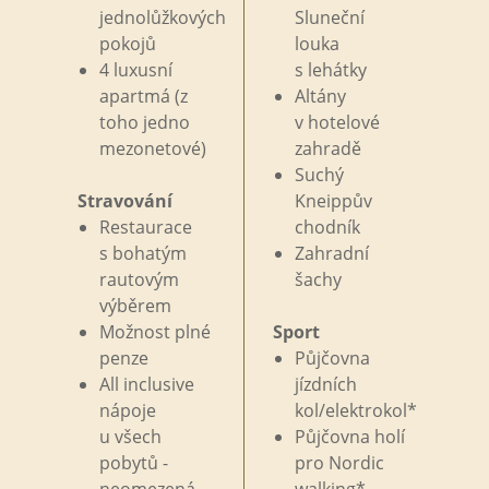
jednolůžkových
Sluneční
pokojů
louka
4 luxusní
s
lehátky
apartmá (z
Altány
toho jedno
v
hotelové
mezonetové)
zahradě
Suchý
Stravování
Kneippův
Restaurace
chodník
s
bohatým
Zahradní
rautovým
šachy
výběrem
Možnost plné
Sport
penze
Půjčovna
All inclusive
jízdních
nápoje
kol/elektrokol*
u
všech
Půjčovna holí
pobytů -
pro
Nordic
neomezená
walking*