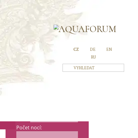
NEŽ
DOVOLENÁ
xxx
CZ
DE
EN
1
RU
Typ pobytu:
KONTAKTY
Termín pobytu:
od:
do:
Počet nocí: