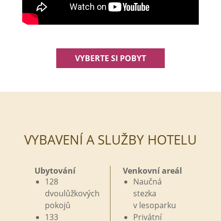
VYBERTE SI POBYT
VYBAVENÍ A SLUŽBY HOTELU
Ubytování
Venkovní areál
128
Naučná
dvoulůžkových
stezka
pokojů
v
lesoparku
133
Privátní