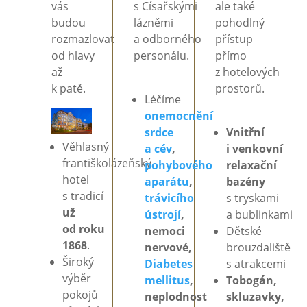
vás
s
Císařskými
ale také
budou
lázněmi
pohodlný
rozmazlovat
a
odborného
přístup
od
hlavy
personálu.
přímo
až
z
hotelových
k
patě.
prostorů.
Léčíme
onemocnění
srdce
Vnitřní
Věhlasný
a
cév
,
i
venkovní
františkolázeňský
pohybového
relaxační
hotel
aparátu
,
bazény
s
tradicí
trávicího
s
tryskami
už
ústrojí
,
a
bublinkami
od
roku
nemoci
Dětské
1868
.
nervové,
brouzdaliště
Široký
Diabetes
s
atrakcemi
výběr
mellitus
,
Tobogán,
pokojů
neplodnost
skluzavky,