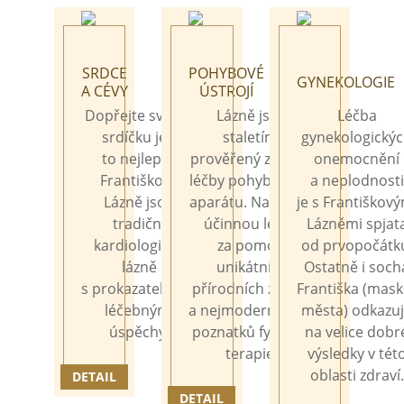
SRDCE
POHYBOVÉ
GYNEKOLOGIE
A
CÉVY
ÚSTROJÍ
Dopřejte svému
Lázně jsou
Léčba
srdíčku jen
staletími
gynekologický
to
nejlepší.
prověřený způsob
onemocnění
Františkovy
léčby pohybového
a
neplodnosti
Lázně jsou
aparátu. Nabízíme
je
s
Františkový
tradiční
účinnou léčbu
Lázněmi spjat
kardiologické
za
pomoci
od
prvopočátk
lázně
unikátních
Ostatně i
soch
s
prokazatelnými
přírodních zdrojů
Františka (mask
léčebnými
a
nejmodernějších
města) odkazu
úspěchy.
poznatků fyzikální
na
velice dobr
terapie.
výsledky v
tét
oblasti zdraví.
DETAIL
DETAIL