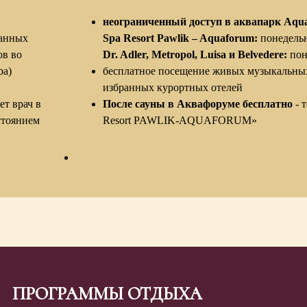
неограниченный доступ в аквапарк Aqu
ранных
Spa Resort Pawlik – Aquaforum:
понедельн
ов во
Dr. Adler, Metropol, Luisa и Belvedere:
пон
ра)
бесплатное посещение живых музыкальных
избранных курортных отелей
ет врач в
После сауны в Аквафоруме бесплатно
- т
стоянием
Resort PAWLIK-AQUAFORUM»
ПРОГРАММЫ ОТДЫХА