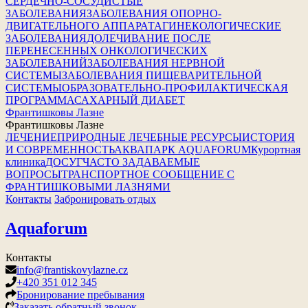
СЕРДЕЧНО-СОСУДИСТЫЕ
ЗАБОЛЕВАНИЯ
ЗАБОЛЕВАНИЯ ОПОРНО-
ДВИГАТЕЛЬНОГО АППАРАТА
ГИНЕКОЛОГИЧЕСКИЕ
ЗАБОЛЕВАНИЯ
ДОЛЕЧИВАНИЕ ПОСЛЕ
ПЕРЕНЕСЕННЫХ ОНКОЛОГИЧЕСКИХ
ЗАБОЛЕВАНИЙ
ЗАБОЛЕВАНИЯ НЕРВНОЙ
СИСТЕМЫ
ЗАБОЛЕВАНИЯ ПИЩЕВАРИТЕЛЬНОЙ
СИСТЕМЫ
ОБРАЗОВАТЕЛЬНО-ПРОФИЛАКТИЧЕСКАЯ
ПРОГРАММА
САХАРНЫЙ ДИАБЕТ
Франтишковы Лазне
Франтишковы Лазне
ЛЕЧЕНИЕ
ПРИРОДНЫЕ ЛЕЧЕБНЫЕ РЕСУРСЫ
ИСТОРИЯ
И СОВРЕМЕННОСТЬ
АКВАПАРК AQUAFORUM
Курортная
клиника
ДОСУГ
ЧАСТО ЗАДАВАЕМЫЕ
ВОПРОСЫ
ТРАНСПОРТНОЕ СООБЩЕНИЕ С
ФРАНТИШКОВЫМИ ЛАЗНЯМИ
Контакты
Забронировать отдых
Aquaforum
Контакты
info@frantiskovylazne.cz
+420 351 012 345
Бронирование пребывания
Заказать обратный звонок