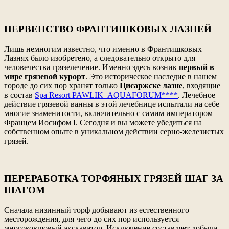
ПЕРВЕНСТВО ФРАНТИШКОВЫХ ЛАЗНЕЙ
Лишь немногим известно, что именно в Франтишковых
Лазнях было изобретено, а следовательно открыто для
человечества грязелечение. Именно здесь возник
первый в
мире грязевой курорт
. Это историческое наследие в нашем
городе до сих пор хранят только
Цисаржске лазне
, входящие
в состав
Spa Resort PAWLIK–AQUAFORUM****
. Лечебное
действие грязевой ванны в этой лечебнице испытали на себе
многие знаменитости, включительно с самим императором
Францем Иосифом I. Сегодня и вы можете убедиться на
собственном опыте в уникальном действии серно-железистых
грязей.
ПЕРЕРАБОТКА ТОРФЯНЫХ ГРЯЗЕЙ ШАГ ЗА
ШАГОМ
Сначала низинный торф добывают из естественного
месторождения, для чего до сих пор используется
многоковшовый экскаватор. Исключение составляет добыча