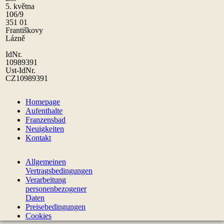
5. května
106/9
351 01
Františkovy
Lázně
IdNr.
10989391
Ust-IdNr.
CZ10989391
Homepage
Aufenthalte
Franzensbad
Neuigkeiten
Kontakt
Allgemeinen
Vertragsbedingungen
Verarbeitung
personenbezogener
Daten
Preisebedingungen
Cookies