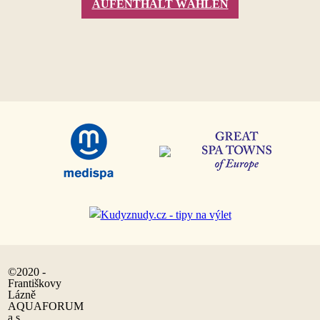
AUFENTHALT WÄHLEN
©2020 -
Františkovy
Lázně
AQUAFORUM
a.s.