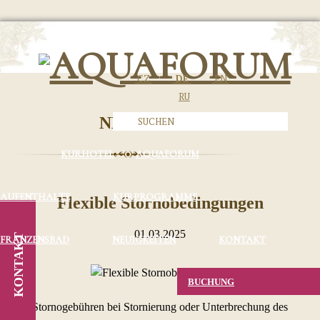
CZ
DE
EN
RU
NEUIGKEITEN
KURHOTEL
AQUAFORUM
AUFENTHALTE
KURPROGRAMME
Flexible Stornobedingungen
01.03.2025
KONTAKT
FRANZENSBAD
NEUIGKEITEN
KONTAKT
BUCHUNG
Stornogebühren bei Stornierung oder Unterbrechung des