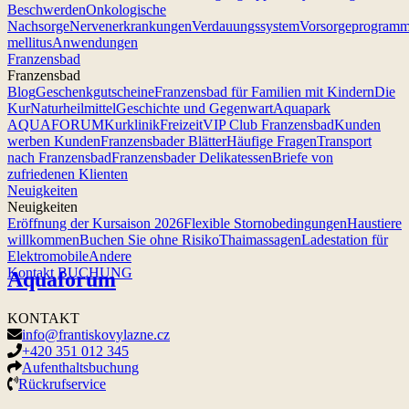
Beschwerden
Onkologische
Nachsorge
Nervenerkrankungen
Verdauungssystem
Vorsorgeprogram
mellitus
Anwendungen
Franzensbad
Franzensbad
Blog
Geschenkgutscheine
Franzensbad für Familien mit Kindern
Die
Kur
Naturheilmittel
Geschichte und Gegenwart
Aquapark
AQUAFORUM
Kurklinik
Freizeit
VIP Club Franzensbad
Kunden
werben Kunden
Franzensbader Blätter
Häufige Fragen
Transport
nach Franzensbad
Franzensbader Delikatessen
Briefe von
zufriedenen Klienten
Neuigkeiten
Neuigkeiten
Eröffnung der Kursaison 2026
Flexible Stornobedingungen
Haustiere
willkommen
Buchen Sie ohne Risiko
Thaimassagen
Ladestation für
Elektromobile
Andere
Kontakt
BUCHUNG
Aquaforum
KONTAKT
info@frantiskovylazne.cz
+420 351 012 345
Aufenthaltsbuchung
Rückrufservice