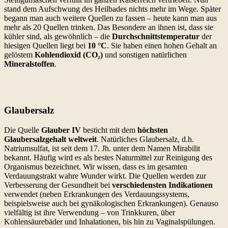
stand dem Aufschwung des Heilbades nichts mehr im Wege. Später
begann man auch weitere Quellen zu fassen – heute kann man aus
mehr als 20 Quellen trinken. Das Besondere an ihnen ist, dass sie
kühler sind, als gewöhnlich – die
Durchschnittstemperatur
der
hiesigen Quellen liegt bei
10 °C
. Sie haben einen hohen Gehalt an
gelöstem
Kohlendioxid (CO₂)
und sonstigen natürlichen
Mineralstoffen
.
Glaubersalz
Die Quelle
Glauber IV
besticht mit dem
höchsten
Glaubersalzgehalt weltweit
. Natürliches Glaubersalz, d.h.
Natriumsulfat, ist seit dem 17. Jh. unter dem Namen Mirabilit
bekannt. Häufig wird es als bestes Naturmittel zur Reinigung des
Organismus bezeichnet. Wir wissen, dass es im gesamten
Verdauungstrakt wahre Wunder wirkt. Die Quellen werden zur
Verbesserung der Gesundheit bei
verschiedensten Indikationen
verwendet (neben Erkrankungen des Verdauungssystems,
beispielsweise auch bei gynäkologischen Erkrankungen). Genauso
vielfältig ist ihre Verwendung – von Trinkkuren, über
Kohlensäurebäder und Inhalationen, bis hin zu Vaginalspülungen.