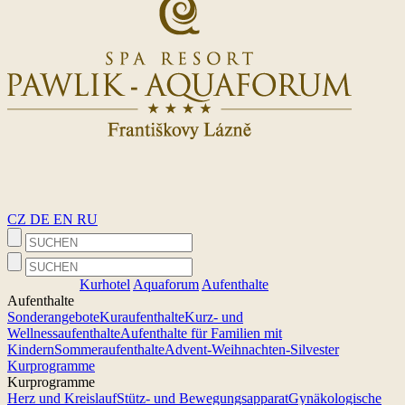
CZ
DE
EN
RU
Kurhotel
Aquaforum
Aufenthalte
Aufenthalte
Sonderangebote
Kuraufenthalte
Kurz- und
Wellnessaufenthalte
Aufenthalte für Familien mit
Kindern
Sommeraufenthalte
Advent-Weihnachten-Silvester
Kurprogramme
Kurprogramme
Herz und Kreislauf
Stütz- und Bewegungsapparat
Gynäkologische