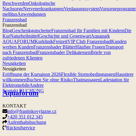
Beschwerden
Onkologische
Nachsorge
Nervenerkrankungen
Verdauungssystem
Vorsorgeprogram
mellitus
Anwendungen
Franzensbad
Franzensbad
Blog
Geschenkgutscheine
Franzensbad für Familien mit Kindern
Die
Kur
Naturheilmittel
Geschichte und Gegenwart
Aquapark
AQUAFORUM
Kurklinik
Freizeit
VIP Club Franzensbad
Kunden
werben Kunden
Franzensbader Blätter
Häufige Fragen
Transport
nach Franzensbad
Franzensbader Delikatessen
Briefe von
zufriedenen Klienten
Neuigkeiten
Neuigkeiten
Eröffnung der Kursaison 2026
Flexible Stornobedingungen
Haustiere
willkommen
Buchen Sie ohne Risiko
Thaimassagen
Ladestation für
Elektromobile
Andere
Kontakt
BUCHUNG
Aquaforum
KONTAKT
info@frantiskovylazne.cz
+420 351 012 345
Aufenthaltsbuchung
Rückrufservice