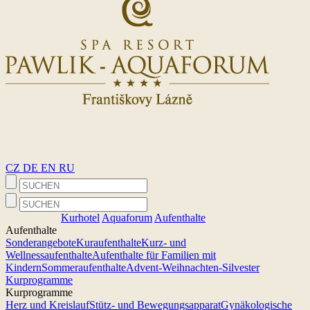
CZ
DE
EN
RU
Kurhotel
Aquaforum
Aufenthalte
Aufenthalte
Sonderangebote
Kuraufenthalte
Kurz- und
Wellnessaufenthalte
Aufenthalte für Familien mit
Kindern
Sommeraufenthalte
Advent-Weihnachten-Silvester
Kurprogramme
Kurprogramme
Herz und Kreislauf
Stütz- und Bewegungsapparat
Gynäkologische