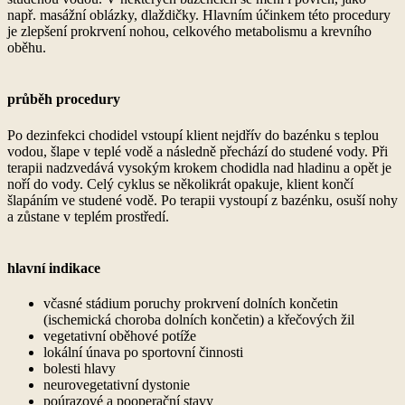
např. masážní oblázky, dlaždičky. Hlavním účinkem této procedury
je zlepšení prokrvení nohou, celkového metabolismu a krevního
oběhu.
průběh procedury
Po dezinfekci chodidel vstoupí klient nejdřív do bazénku s teplou
vodou, šlape v teplé vodě a následně přechází do studené vody. Při
terapii nadzvedává vysokým krokem chodidla nad hladinu a opět je
noří do vody. Celý cyklus se několikrát opakuje, klient končí
šlapáním ve studené vodě. Po terapii vystoupí z bazénku, osuší nohy
a zůstane v teplém prostředí.
hlavní indikace
včasné stádium poruchy prokrvení dolních končetin
(ischemická choroba dolních končetin) a křečových žil
vegetativní oběhové potíže
lokální únava po sportovní činnosti
bolesti hlavy
neurovegetativní dystonie
poúrazové a pooperační stavy