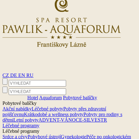
CZ
DE
EN
RU
Hotel
Aquaforum
Pobytové balíčky
Pobytové balíčky
Akční nabídky
Léčebné pobyty
Pobyty přes zdravotní
pojišťovnu
Krátkodobé a wellness pobyty
Pobyty pro rodiny s
dětmi
Letní pobyty
ADVENT-VÁNOCE-SILVESTR
Léčebné programy
Léčebné programy
Srdce a cévy
Pohybové ústrojí
Gynekologie
Péče po onkologickém